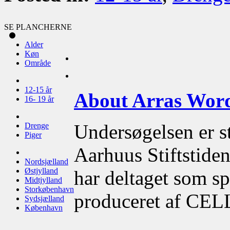
SE PLANCHERNE
Alder
Køn
Område
12-15 år
About Arras Wor
16- 19 år
Undersøgelsen er s
Drenge
Piger
Aarhuus Stiftstid
Nordsjælland
Østjylland
har deltaget som s
Midtjylland
Storkøbenhavn
produceret af CE
Sydsjælland
København